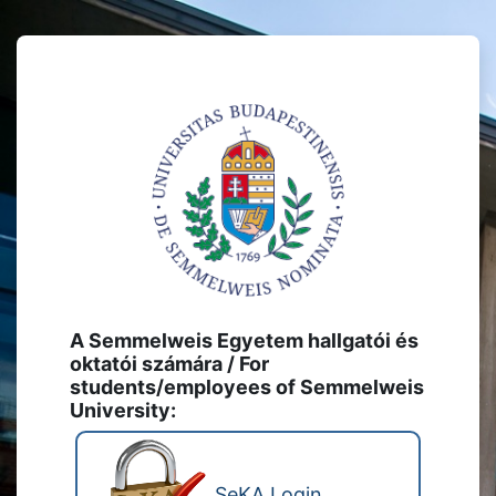
Tovább a fő tartalomhoz
Belépés ide: S
A Semmelweis Egyetem hallgatói és
oktatói számára / For
students/employees of Semmelweis
University:
SeKA Login